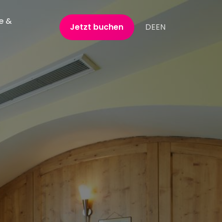
e &
Jetzt buchen
DE
EN
n