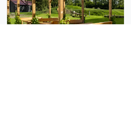
BEREIT FÜR IHREN AUFENTHALT?
Landhotel Schustermühle
Großkadolz / NÖ
⦿⦿⦿⦿⦾